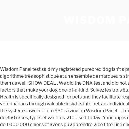
WISDOM P
Wisdom Panel test said my registered purebred dog isn't a purebred. 2 Activez votre kit sur Internet. $15. Email * Help. Il faut également une base de données de races exhaustive, un algorithme très sophistiqué et un ensemble de marqueurs stratégiquement et minutieusement placé. 11395 Views • Nov 3, 2017 • FAQ. Enter and space open menus and escape closes them as well. SHOW DEAL . We did the DNA test and did not send any pics or info ahead of results because we wanted to see how they did. Wisdom Panel Premium reveals the genetic factors that make your dog one-of-a-kind. Suivez les trois étapes faciles du test Wisdom Panel avec bâtonnet à effectuer à la maison. 100% Success; share; GET DEAL . Wisdom Health is specifically designed for pets and they facilitate responsible pet care by enhancing the well-being and relationship between pets, pet owners, breeders, shelters and veterinarians through valuable insights into pets as individuals. Page 77: Code Maintenance In addition, the WisDom contains the following special codes: Grand Master Code: Used by the system's owner. Up to $30 saving on Wisdom Panel … Transparence de la chaîne d’approvisionnement, La plus grande base de données de races au monde, Identification de plus de 350 races, types et variétés. 210 Used Today . Your pup is one-of-a-kind. How can this be? En tant que leader mondial du test génétique canin, nous avons déjà analysé l’ADN de plus de 1 000 000 chiens et avons pu apprendre, à ce titre, une chose ou deux sur la notion d’exactitude. Wisdom Panel DNA tests can provide you with breed identification, a customised online report and a detailed doggy family tree going back three generations. Below the question ‘Whose DNA will this kit be testing?’, select ‘Mine’ if the kit is intended for your DNA: Note: If you activate a DNA kit for someone else's DNA, make sure you select ‘Someone else’s'. 208 Used Today. Au travers des tests génétiques pour chiens et pour chats, nous souhaitons faire avancer la science et améliorer ainsi la vie de tous les animaux de compagnie pour que leurs propriétaires puissent les aimer aussi longtemps que possible. Par ailleurs, nous utilisons des puces à ADN Illumina® Infinium® spécifiquement conçues pour ce type d’activité. Wisdom Panel Upgrade Discount Code; Wisdom Panel Uk Discount; Wisdom Panel 10 Off; Wisdom Panel Military Discount; Wisdom Panel Promo; Wisdom Panel FAQs - by Getrefe Team. En connaissant son patrimoine génétique, vous pourrez mieux comprendre certains de ses comportements et obtenir de précieuses informations sur lui. Wisdom Panel has $500.00 of my money and until test 5 I sang their praises! I would like a printed copy of my report. $30 OFF DEAL. The report will give you extensive information about each breed and breed group found, as well as a predicted weight profile and potentially life-saving drug sensitivity screening for MDR1. The system is supervised, meaning that the panel checks the status of each sensor to detect problems. La précision ne se limite pas à un simple nombre de marqueurs génétiques. Nous mettons à votre disposition, sur Internet, un rapport entièrement personnalisé qui expose, dans les détails, l’analyse génétique de votre chien, l’estimation de son poids idéal, ses résultats au test de sensibilité médicamenteuse, mais aussi bien d’autres informations utiles ! Bookmark this page and keep che