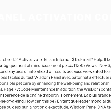
ANEL ACTIVATION CO
cking back to find new Wisdom Panel promo codes. Cyber Monday Special: Get $40 off on Wisdom Panel Health test when you reveal this coupon code. They swear they are correct. Hot Wisdom Panel Discount: Do genetic analysis, identification and testing of your dogs using Canine Genetic Breeding Analysis product available for $129.99. 10% off any order @ Wisdom Panel Coupons . $30 off at Wisdom Panel . She came back 50% mini American Shepherd, 20% Aussie Shepherd, 20% Cattle Dog, 5% Newfoundland, … 15% OFF. Wisdom Panel coupon codes and deals give you the best possible prices when shop at wisdompanel.com. My dog just died. Does Wisdom Panel test for wolf or coyote? Get big discounts with 32 Wisdom Panel coupons for January 2021, including 17 Wisdom Panel promo codes & 15 deals. Chez WISDOM HEALTHTM, science et recherche vétérinaires sont au cœur de notre entreprise. Please enter the email you used to create your account when you activated your kit. Mais vous saviez déjà cela. Very important for the vet to know so I am crediting Wisdom Panel for potentially saving my We bought a mix puppy and we’re told she was Mini American Shepherd and Cattle dog. Vous pouvez ensuite partager ces informations avec votre vétérinaire et en tirer parti pour mettre en place un entraînement physique, un régime alimentaire ou même un plan de soins sur le long terme. Submit. Traits. $35 off. Grâce aux tests génétiques, vous déterminez les races des ancêtres de votre chien pour connaître les maladies qui leur sont spécifiques et protégez ainsi la santé et le bonheur de votre animal. IDENTIFICATION DE RACES. 100% Success; share; GET DEAL . … WISDOM PANEL TM 2.0. Contact Us. Trois étapes simples... 1 Recueillez l’ADN de votre chien à l’aide d'un écouvillon. Wisdom Health n’est ni parrainé ni affilié à la société Illumina. There is zero chance the 5th test was accurate which, as it happens, is the same percentage that they will back their product. How do I activate my dog's sample? For availing the latest Wisdom Panel UK Discount Code ,Promo Code and offers, you can visit this Wisdom Panel UK coupon page often. Wisdom Panel is a division of MARS incorporated, the manufacturers of Pedigree and Royal Canin. 7224 Views • Nov 3, 2017 • FAQ. 12801 Views • Nov 3, 2017 • FAQ. Verified 2 days ago. Rien de plus simple que le test génétique d’identification de races et de dépistage santé. Deal. Phone. Expired Promo code Try code. That means there’s no better way to learn about your dog’s breed and family origin than with Wisdom Panel™ products. Left and right arrows move across top level links and expand / close menus in sub levels. Verified and Tested. More than any other dog DNA test. 100% Success; share; GET CODE . You'll unlock ancestry, traits, and key health insights unique to your pup with a simple swab of the cheek. 15% OFF. Up and Down arrows will open main level menus and toggle through sub tier links. Hurry to grab them all and use it during check out for extra savings! 5 1. 201 Used Today. 10% Off Promo Code @ Wisdom Panel Coupons . Feel free to write your sample ID in place of the confirmation number on the swab envelope. Wisdom Panel Promo Code & Coupon Wisdom Panel Coupon Codes & Discount Codes - Updated December 2020. 10 uses today. Show Coupon Code . Ses aboiements, ses petits coups de truffe humide, sa façon bien à lui de vous réveiller le matin