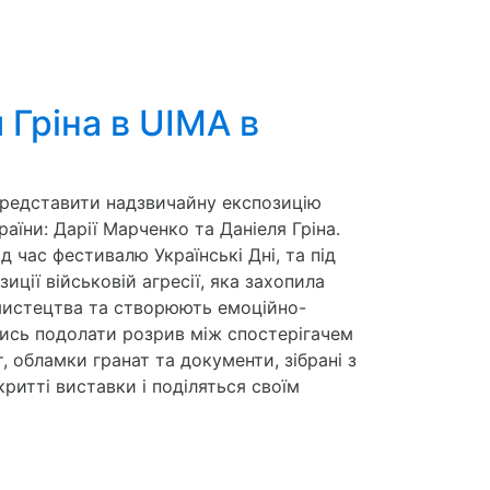
Грiна в UIMA в
представити надзвичайну експозицію
аїни: Дарії Марченко та Даніеля Гріна.
 час фестивалю Українські Дні, та під
иції військовій агресії, яка захопила
о мистецтва та створюють емоційно-
чись подолати розрив між спостерігачем
 обламки гранат та документи, зібрані з
критті виставки і поділяться своїм