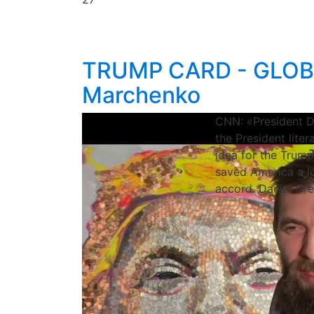
TRUMP CARD - GLOBA
Marchenko
CNN: «President Do
the President lite
idea for the Trump
saved America a l
accord. Daniel Gr