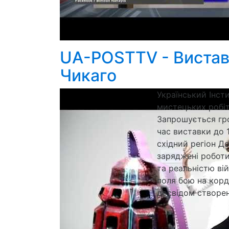
UA-POSTTV - Виставк
Чикаго
Український Інст
мистецьких робіт 
Запрошується гро
час виставки до 1
східний регіон Д
заряджені роботи
та реальністю ві
поля бою на кордо
досвідом створенн