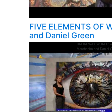
FIVE ELEMENTS OF W
and Daniel Green
BROADWAY WORLD: «Exhibi
Marchenko and Daniel Gr
witnessed the killing of 
The installations delive
and documents. Combined 