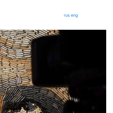
rus
eng