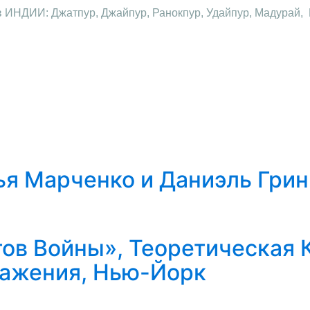
в ИНДИИ: Джатпур, Джайпур, Ранокпур, Удайпур, Мадурай, 
я Марченко и Даниэль Грин
ов Войны», Теоретическaя 
ажения, Нью-Йорк