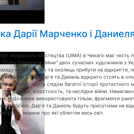
а Дарії Марченко i Даниеля 
итут Модерного Мистецтва (UIMA) в Чикаго має честь 
"П'ять Елементів Війни" двох сучасних художників з Укр
маду міста Чикаго та околиць прибути на відкриття, під
8 вересня, 2017. Дар'я та Даніель відкрито стоять в опоз
онбасу. Митці йдуть слідом багатої історії протестног
 про мотиви, жорстокість, та наслідки війни. Намагаю
йни, художники використовують гільзи, фрагменти ракет,
ні з Росією. Дар'я та Даніель будуть присутніми на від
я робіт, новини про які облетіли весь світ.