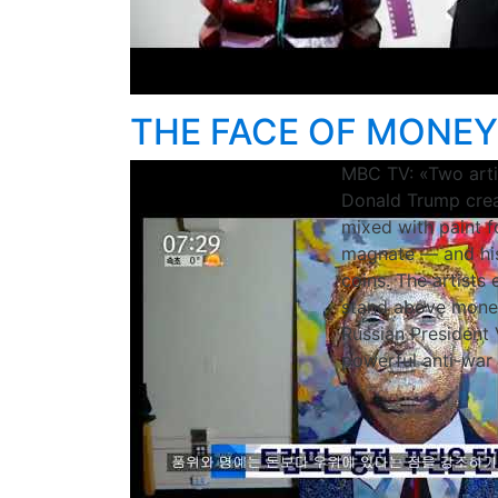
THE FACE OF MONEY.
MBC TV: «Two artis
Donald Trump creat
mixed with paint f
magnate — and his 
coins. The artists
stand above money.
Russian President 
powerful anti-war