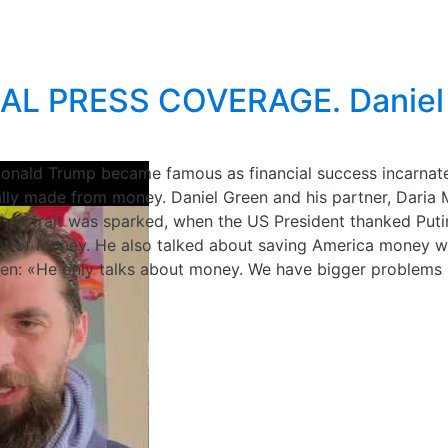
L PRESS COVERAGE. Daniel 
nald Trump became famous as financial success incarnate. 
rally made from money. Daniel Green and his partner, Daria
 portrait was sparked, when the US President thanked Puti
ot of money. He also talked about saving America money wh
een: «He only talks about money. We have bigger problems 