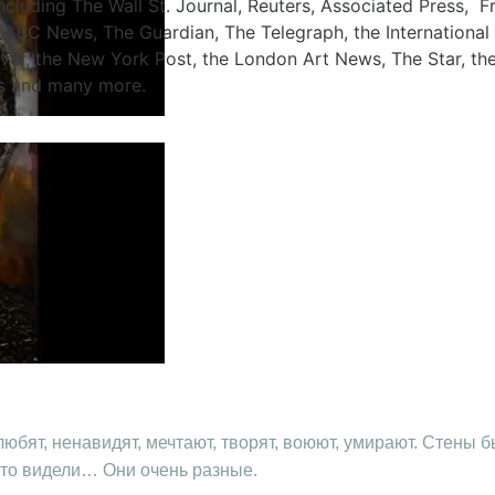
ncluding The Wall St. Journal, Reuters, Associated Press, 
ABC News, The Guardian, The Telegraph, the Internationa
ver, the New York Post, the London Art News, The Star, the
ws and many more.
бят, ненавидят, мечтают, творят, воюют, умирают. Стены бы
 что видели… Они очень разные.