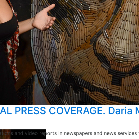
AL PRESS COVERAGE. Daria M
ations and video reports in newspapers and news services 