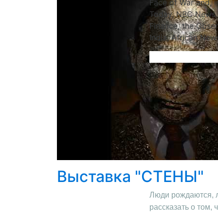
Face of War and, i
Today, NBC News, 
Finance, the Obser
India, African Ne
Выставка "СТЕНЫ"
Люди рождаются, лю
рассказать о том,