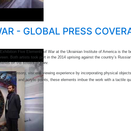
AR - GLOBAL PRESS COVERAG
tion Five Elements of War at the Ukrainian Institute of America is the brain
een. Both artists took part in the 2014 uprising against the country’s Russ
friends on the streets of Kiev.
r a multi-sensory, visceral viewing experience by incorporating physical objects
with oil and acrylic paints, these elements imbue the work with a tactile qua