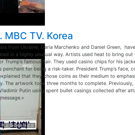
 МВС TV. Korea
ts from Ukraine, Daria Marchenko and Daniel Green, have u
ed in a highly unusual way. Artists used heat to bring out 
or Trump’s famous hair. They used casino chips for his jacke
penchant for being a risk-taker. President Trump’s face, 
 explained that they chose coins as their medium to emphas
 The artwork took three months to complete. Previously, in
Vladimir Putin using spent bullet casings collected after at
 message.»